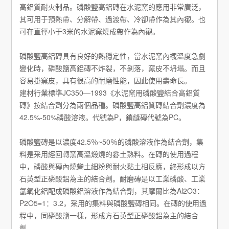
高鋁質耐火制品。磷酸鹽高鋁磚在水泥窯的應用非常廣泛，
其可用于預熱帶、分解帶、過渡帶、冷卻帶作為其內襯。也
可在直徑小于3米的水泥窯燒成帶作為內襯。
磷酸鹽高鋁磚具有良好的熱穩定性，當水泥窯內襯溫度急劇
變化時，磷酸鹽高鋁磚不炸裂，不剝落，窯皮不坍塌。而且
容易掛窯皮，具有很高的耐磨性能，因此使用壽命長。
建材行業標準JC350—1993《水泥窯用磷酸鹽結合高鋁質
磚》按結合劑分為兩個品種。磷酸鹽高鋁質磚結合劑濃度為
42.5%-50%磷酸溶液。代號為P，鎖縫磚代號為PC。
磷酸鹽磚是以濃度42.5％~50％的磷酸溶液作為結合劑，集
料是采用經回轉窯高溫煅燒的礬土熟料。在磚的使用過程
中，磷酸與磚內燒礬土細粉與耐火黏土相反應，終形成以方
石英型正磷酸鋁為主的結合劑。耐磨磚是以工業磷酸、工業
氫氧化鋁配成磷酸鋁溶液作為結合劑，其摩爾比為Al2O3：
P2O5=1：3.2，采用的集料與磷酸鹽磚相同。在磚的使用過
程中，同磷酸鹽一樣，形成方石英型正磷酸鋁為主的結合
劑。