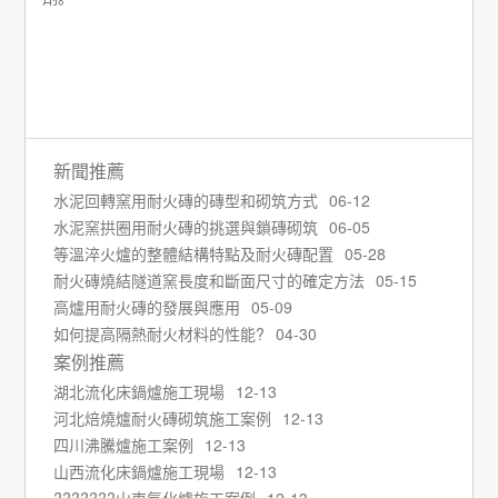
新聞推薦
水泥回轉窯用耐火磚的磚型和砌筑方式
06-12
水泥窯拱圈用耐火磚的挑選與鎖磚砌筑
06-05
等溫淬火爐的整體結構特點及耐火磚配置
05-28
耐火磚燒結隧道窯長度和斷面尺寸的確定方法
05-15
高爐用耐火磚的發展與應用
05-09
如何提高隔熱耐火材料的性能?
04-30
案例推薦
湖北流化床鍋爐施工現場
12-13
河北焙燒爐耐火磚砌筑施工案例
12-13
四川沸騰爐施工案例
12-13
山西流化床鍋爐施工現場
12-13