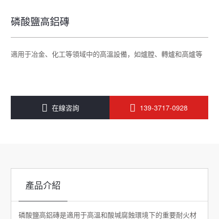
磷酸鹽高鋁磚
適用于冶金、化工等領域中的高溫設備，如爐膛、轉爐和高爐等
在線咨詢
139-3717-0928
產品介紹
磷酸鹽高鋁磚是適用于高溫和酸堿腐蝕環境下的重要耐火材