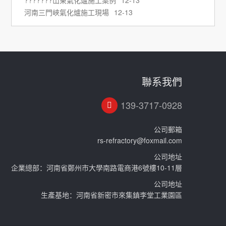
???????山東氣化爐施工案例
12-13
河南三門峽氣化爐施工現場
12-13
聯系我們
139-3717-0928
公司郵箱
rs-refractory@foxmail.com
公司地址
企業總部：河南省鄭州市大學南路電商港6號樓10-11層
公司地址
生產基地：河南省新密市來集鎮李堂工業園區